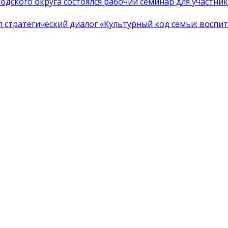
одского округа состоялся рабочий семинар для участн
тратегический диалог «Культурный код семьи: воспита