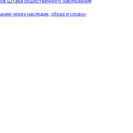
иков Штаба общественного наблюдения
ние через наследие, образ и слово»