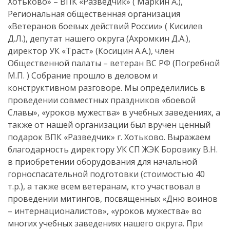
Хотьково» – ВПК «Разведчик» ( Маркин А.),
Региональная общественная организация
«Ветеранов боевых действий России» ( Кисилев
Д.Л.), депутат нашего округа (Ахромкин Д.А.),
директор УК «Траст» (Косицин А.А.), член
Общественной палаты – ветеран ВС РФ (Погребной
М.П. ) Собрание прошло в деловом и
конструктивном разговоре. Мы определились в
проведении совместных праздников «боевой
Славы», «уроков мужества» в учебных заведениях, а
также от нашей организации был вручен ценный
подарок ВПК «Разведчик» г. Хотьково. Выражаем
благодарность директору УК СП ЖЭК Боровику В.Н.
в приобретении оборудования для начальной
горноспасательной подготовки (стоимостью 40
т.р.), а также всем ветеранам, кто участвовал в
проведении митингов, посвященных «Дню воинов
– интернационалистов», «уроков мужества» во
многих учебных заведениях нашего округа. При