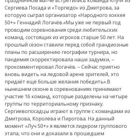
праздничном матче встретились команда «Луч» из
Сергиева Посада и «Торпедо» из Дмитрова, за
которую сыграл организатор «Народного хоккея
50+» Геннадий Логачёв.«Мы уже не первый год
проводим соревнования среди любительских
команд, состоящих из игроков старше 50 лет. На
прошлый сезон ставили перед собой грандиозные
планы по расширению географии турнира, но
пандемия скорректировала наши задумки, –
прокомментировал Логачёв. – Сейчас приятно
вновь видеть на ледовой арене зрителей, это
придаёт ещё больше желания победить».В
нынешнем сезоне в соревнованиях принимают
участие 16 команд, которые разделены на четыре
группы по территориальному признаку.
Сергиевопосадцы играют в группе с командами из
Дмитрова, Королёва и Пирогова. На данный
момент «Луч 50+» я является лидером группового
этапа, что они и доказали в прошедшем