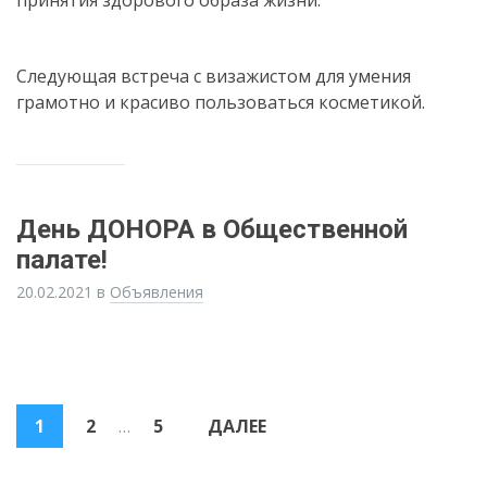
принятия здорового образа жизни.
Следующая встреча с визажистом для умения
грамотно и красиво пользоваться косметикой.
День ДОНОРА в Общественной
палате!
20.02.2021
в
Объявления
Пагинация
1
2
…
5
ДАЛЕЕ
записей