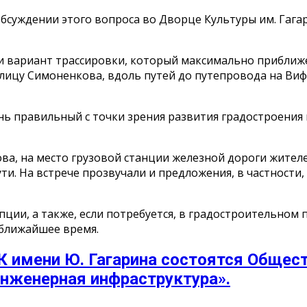
обсуждении этого вопроса во Дворце Культуры им. Гага
гии вариант трассировки, который максимально приближ
улицу Симоненкова, вдоль путей до путепровода на Виф
нь правильный с точки зрения развития градостроения 
ва, на место грузовой станции железной дороги жителе
ути. На встрече прозвучали и предложения, в частности
ции, а также, если потребуется, в градостроительном 
 ближайшее время.
 ДК имени Ю. Гагарина состоятся Обще
Инженерная инфраструктура».