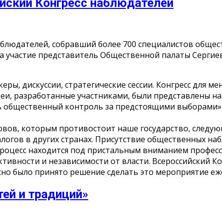
ийский Конгресс наблюдателей
аблюдателей, собравший более 700 специалистов общест
а участие представитель Общественной палаты Сергиев
ры, дискуссии, стратегические сессии. Конгресс для м
деи, разработанные участниками, были представлены н
ть общественный контроль за предстоящими выборами»
вов, которым противостоит наше государство, следую
логов в других странах. Присутствие общественных на
роцесс находится под пристальным вниманием профес
тивности и независимости от власти. Всероссийский Ко
сно было принято решение сделать это мероприятие еж
ей и традиций»