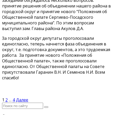
заседании обсуждалось несколько вопросов:
принятие решения об объединении нашего района в
городской округ и принятие нового “Положения об
Общественной палате Сергиево-Посадского
муниципального района”. По этим вопросам
выступил зам. Главы района Акулов Д.А.
За городской округ депутаты проголосовали
единогласно, теперь начнется фаза объединения в
округ, т.е. подготовка документов, а это трудоемкая
работа. За принятие нового «Положения об
Общественной палате», также проголосовали
единогласно. От Общественной палаты на Совете
присутствовали Гаранин В.Н. И Семенов Н.И. Всем
спасибо!
Пагинация
1
2
…
4
Далее
записей