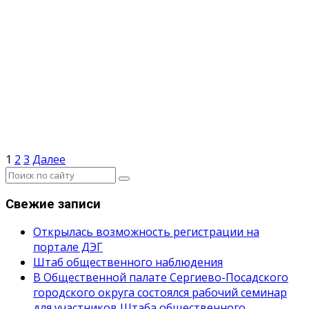
Пагинация
1
2
3
Далее
записей
Свежие записи
Открылась возможность регистрации на
портале ДЭГ
Штаб общественного наблюдения
В Общественной палате Сергиево-Посадского
городского округа состоялся рабочий семинар
для участников Штаба общественного