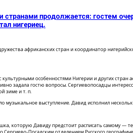
 странами продолжается: гостем оче
тал нигериец.
ружества африканских стран и координатор нигерийско
 культурными особенностями Нигерии и других стран 
ивно задала гостю вопросы. Сергиевопосадцы интере
 зиме и т. п.
о музыкальное выступление. Давид исполнил несколько
ёшка, которую Давиду предстоит расписать самому — т
о Сергиево-Посадским отделением Русского географич