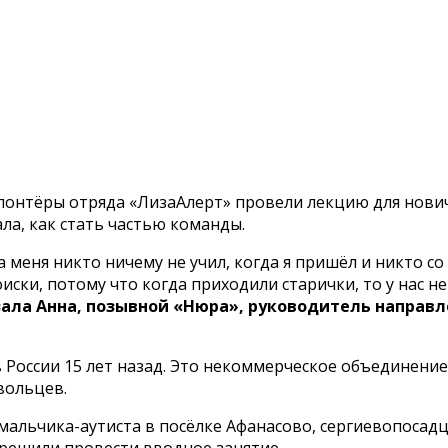
олонтёры отряда «ЛизаАлерт» провели лекцию для нови
а, как стать частью команды.
а меня никто ничему не учил, когда я пришёл и никто со
оиски, потому что когда приходили старички, то у нас н
зала Анна, позывной «Нюра», руководитель направ
 России 15 лет назад. Это некоммерческое объединени
вольцев.
мальчика-аутиста в посёлке Афанасово, сергиевопосад