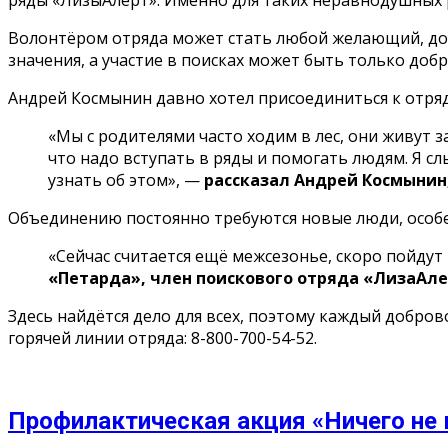
ряды «ЛизыАлерт». Именно для таких неравнодушных 
Волонтёром отряда может стать любой желающий, дост
значения, а участие в поисках может быть только доб
Андрей Космынин давно хотел присоединиться к отряд
«Мы с родителями часто ходим в лес, они живут з
что надо вступать в ряды и помогать людям. Я с
узнать об этом», —
рассказал Андрей Космынин
Объединению постоянно требуются новые люди, особенн
«Сейчас считается ещё межсезонье, скоро пойдут
«Петарда», член поискового отряда «ЛизаАле
Здесь найдётся дело для всех, поэтому каждый добро
горячей линии отряда: 8-800-700-54-52.
Профилактическая акция «Ничего не 