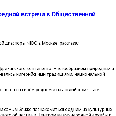
редной встречи в Общественной
й диаспоры NIDO в Москве, рассказал
африканского континента, многообразием природных и
совались нигерийскими традициями, национальной
 песен на своём родном и на английском языке.
ем самым ближе познакомиться с одним из культурных
еского общества и Центром международной дружбы и