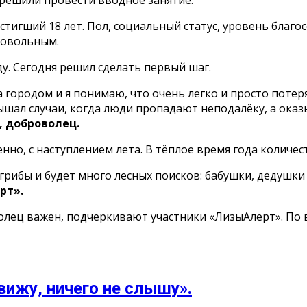
решили провести вводное занятие.
игший 18 лет. Пол, социальный статус, уровень благо
ровольным.
у. Сегодня решил сделать первый шаг.
а городом и я понимаю, что очень легко и просто потеря
лышал случаи, когда люди пропадают неподалёку, а ока
, доброволец.
о, с наступлением лета. В тёплое время года количест
 грибы и будет много лесных поисков: бабушки, дедушки
рт».
волец важен, подчеркивают участники «ЛизыАлерт». По
вижу, ничего не слышу».