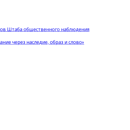
иков Штаба общественного наблюдения
ние через наследие, образ и слово»