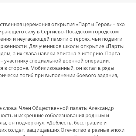
ственная церемония открытия «Парты Героя» – эхо
бирающего силу в Сергиево-Посадском городском
жения и неугасающей памяти о героях, чьи подвиги
ерженности. Для учеников школы открытие «Парты
дом, а их слава навеки вписана в историю. Парта
– участнику специальной военной операции,
ся в стороне. Мобилизованный, он встал в ряды
оически погиб при выполнении боевого задания,
е слова. Член Общественной палаты Александр
ость и искренние соболезнования родным и
ы, он подчеркнул: «Доблесть, бесстрашие и
ших солдат, защищавших Отечество в разные эпохи