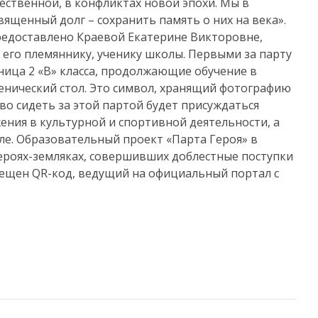
ественной, в конфликтах новой эпохи. Мы в
ященный долг – сохранить память о них на века».
редоставлено Краевой Екатерине Викторовне,
его племяннику, ученику школы. Первыми за парту
еница 2 «В» класса, продолжающие обучение в
ченический стол. Это символ, хранящий фотографию
во сидеть за этой партой будет присуждаться
ения в культурной и спортивной деятельности, а
ле. Образовательный проект «Парта Героя» в
ероях-земляках, совершивших доблестные поступки
мещен QR-код, ведущий на официальный портал с