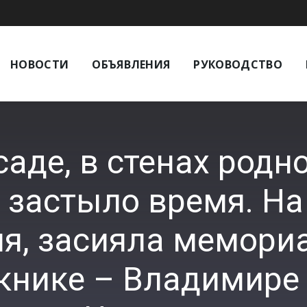
НОВОСТИ
ОБЪЯВЛЕНИЯ
РУКОВОДСТВО
аде, в стенах род
 застыло время. На
я, засияла мемори
скнике – Владимире