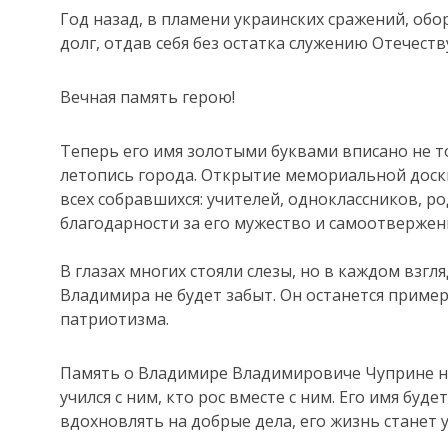
Год назад, в пламени украинских сражений, обор
долг, отдав себя без остатка служению Отечеств
Вечная память герою!
Теперь его имя золотыми буквами вписано не т
летопись города. Открытие мемориальной доски
всех собравшихся: учителей, одноклассников, р
благодарности за его мужество и самоотверженн
В глазах многих стояли слезы, но в каждом взгл
Владимира не будет забыт. Он останется приме
патриотизма.
Память о Владимире Владимировиче Чуприне навс
учился с ним, кто рос вместе с ним. Его имя буд
вдохновлять на добрые дела, его жизнь станет 