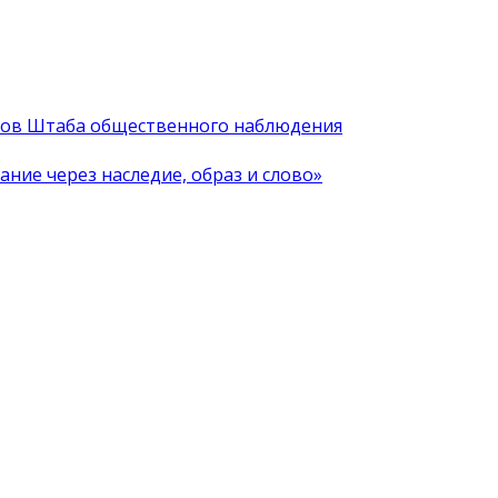
иков Штаба общественного наблюдения
ние через наследие, образ и слово»