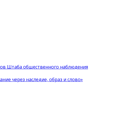
иков Штаба общественного наблюдения
ние через наследие, образ и слово»