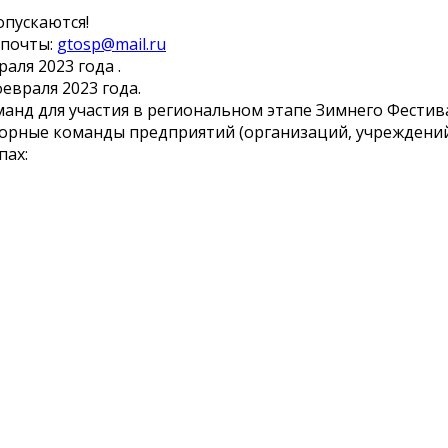
опускаются!
 почты:
gtosp@mail.ru
аля 2023 года .
евраля 2023 года.
анд для участия в региональном этапе Зимнего Фестива
борные команды предприятий (организаций, учреждени
пах: