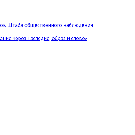
иков Штаба общественного наблюдения
ние через наследие, образ и слово»