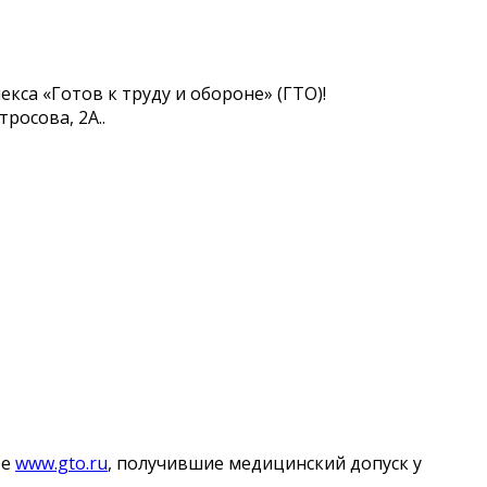
са «Готов к труду и обороне» (ГТО)!
росова, 2А..
те
www.gto.ru
, получившие медицинский допуск у