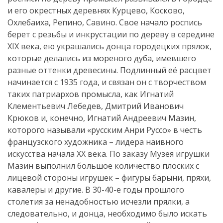
и его окрестных деревнях Курцево, Косково,
Охлебаиха, Репино, Савино. Свое начало роспись
берет с резьбы и инкрустации по дереву в середине
XIX века, ею украшались донца городецких прялок,
которые делались из мореного дуба, имевшего
разные оттенки древесины. Подлинный её расцвет
начинается с 1935 года, и связан он с творчеством
таких патриархов промысла, как Игнатий
Клементьевич Лебедев, Дмитрий Иванович
Крюков и, конечно, Игнатий Андреевич Мазин,
которого называли «русским Анри Руссо» в честь
французского художника – лидера наивного
искусства начала ХХ века. По заказу Музея игрушки
Мазин выполнил большое количество плоских с
лицевой стороны игрушек – фигуры барыни, пряхи,
кавалеры и другие. В 30-40-е годы прошлого
столетия за ненадобностью исчезли прялки, а
следовательно, и донца, необходимо было искать