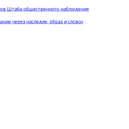
иков Штаба общественного наблюдения
ние через наследие, образ и слово»