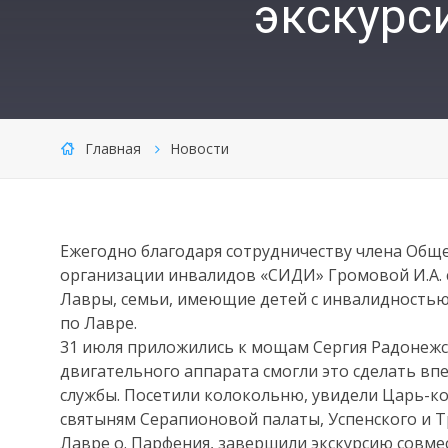
экскурс
Главная
Новости
Ежегодно благодаря сотрудничеству члена Об
организации инвалидов «СИДИ» Громовой И.А.
Лавры, семьи, имеющие детей с инвалидность
по Лавре.
31 июля приложились к мощам Сергия Радонежск
двигательного аппарата смогли это сделать в
службы. Посетили колокольню, увидели Царь-ко
святыням Серапионовой палаты, Успенского и Т
Лавре о. Парфения, завершили экскурсию совме