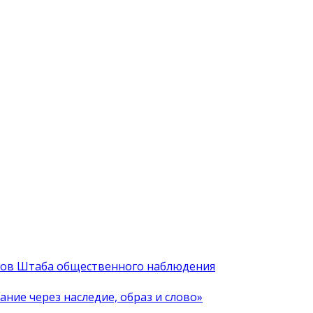
иков Штаба общественного наблюдения
ние через наследие, образ и слово»