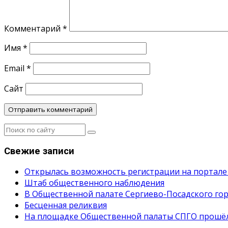
Комментарий
*
Имя
*
Email
*
Сайт
Свежие записи
Открылась возможность регистрации на портале
Штаб общественного наблюдения
В Общественной палате Сергиево-Посадского гор
Бесценная реликвия
На площадке Общественной палаты СПГО прошёл с