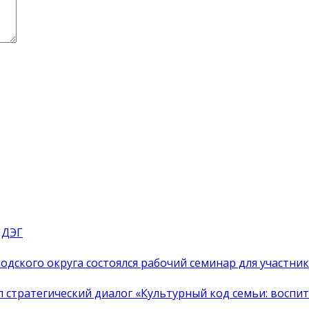
 ДЭГ
одского округа состоялся рабочий семинар для участн
тратегический диалог «Культурный код семьи: воспита