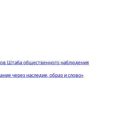
иков Штаба общественного наблюдения
ние через наследие, образ и слово»