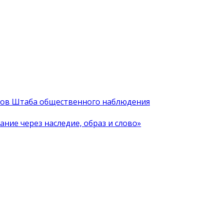
иков Штаба общественного наблюдения
ние через наследие, образ и слово»