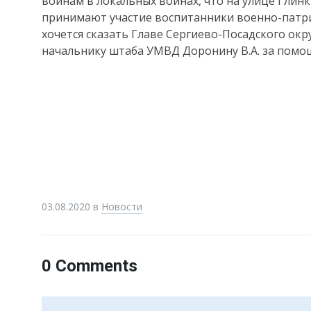
воинам в локальных войнах, что на улице Глин
принимают участие воспитанники военно-патри
хочется сказать Главе Сергиево-Посадского окру
начальнику штаба УМВД Доронину В.А. за помо
03.08.2020
в
Новости
0 Comments