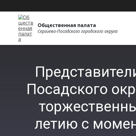
Общественная палата
Сергиево-Посадского городского округа
Представител
Посадского окр
торжественны
летию с моме