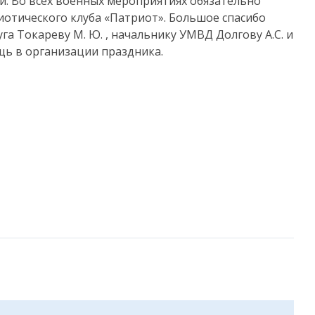
ки. Во всех военных мероприятиях обязательно
отического клуба «Патриот». Большое спасибо
га Токареву М. Ю. , начальнику УМВД Долгову А.С. и
щь в организации праздника.