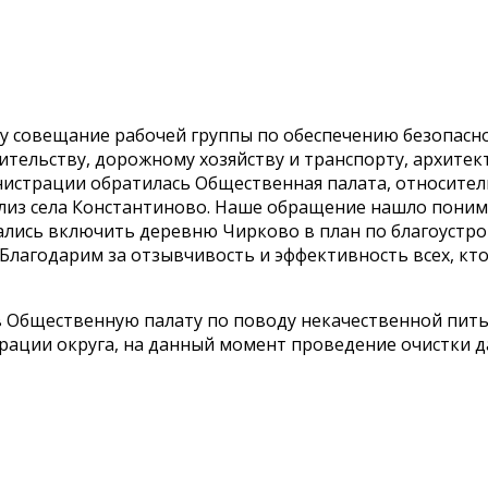
 году совещание рабочей группы по обеспечению безопа
ительству, дорожному хозяйству и транспорту, архите
инистрации обратилась Общественная палата, относител
близ села Константиново. Наше обращение нашло поним
лись включить деревню Чирково в план по благоустройс
 Благодарим за отзывчивость и эффективность всех, кт
в Общественную палату по поводу некачественной пить
ции округа, на данный момент проведение очистки да