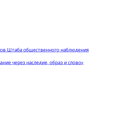
иков Штаба общественного наблюдения
ние через наследие, образ и слово»