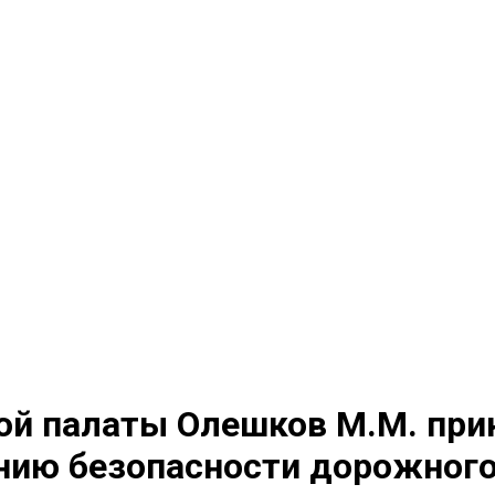
й палаты Олешков М.М. прин
ению безопасности дорожног