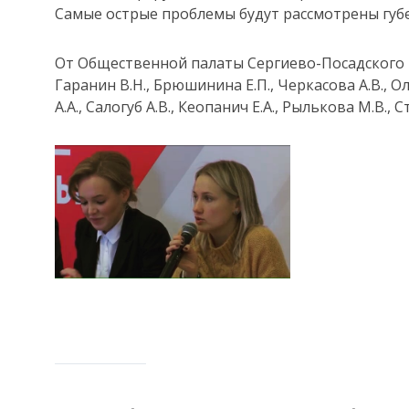
Самые острые проблемы будут рассмотрены губ
От Общественной палаты Сергиево-Посадского 
Гаранин В.Н., Брюшинина Е.П., Черкасова А.В., О
А.А., Салогуб А.В., Кеопанич Е.А., Рылькова М.В., 