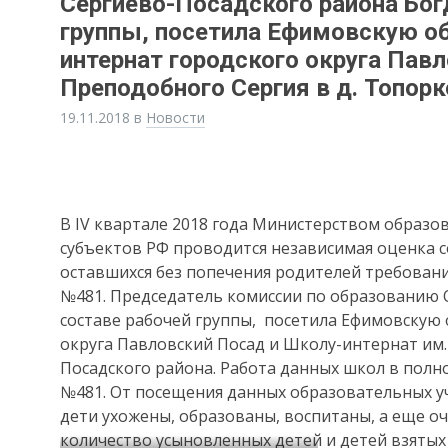
Сергиево-Посадского района Богд
группы, посетила Ефимовскую о
интернат городского округа Пав
Преподобного Сергия в д. Топор
19.11.2018
в
Новости
В IV квартале 2018 года Министерством образ
субъектов РФ проводится независимая оценка с
оставшихся без попечения родителей требовани
№481. Председатель комиссии по образованию О
составе рабочей группы, посетила Ефимовскую
округа Павловский Посад и Школу-интернат им.
Посадского района. Работа данных школ в пол
№481. От посещения данных образовательных у
дети ухожены, образованы, воспитаны, а еще оч
количество усыновленных детей и детей взятых 