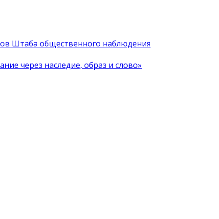
иков Штаба общественного наблюдения
ние через наследие, образ и слово»