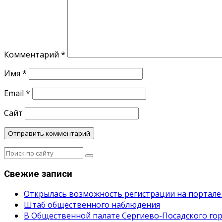
Комментарий
*
Имя
*
Email
*
Сайт
Свежие записи
Открылась возможность регистрации на портале
Штаб общественного наблюдения
В Общественной палате Сергиево-Посадского гор