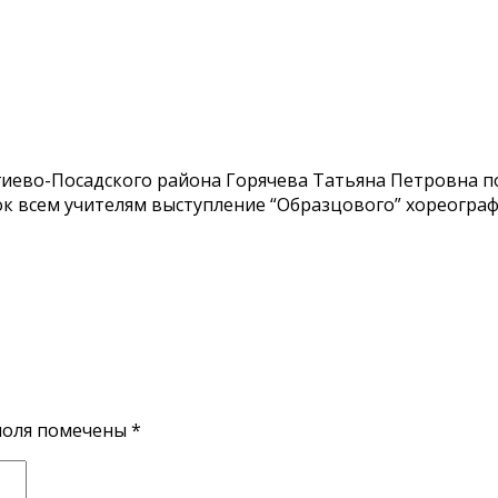
иево-Посадского района Горячева Татьяна Петровна п
ок всем учителям выступление “Образцового” хореогра
поля помечены
*