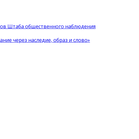
иков Штаба общественного наблюдения
ние через наследие, образ и слово»