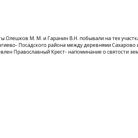
ы Олешков М. М. и Гаранин В.Н. побывали на тех участ
иево- Посадского района между деревнями Сахарово и 
новлен Православный Крест- напоминание о святости зем