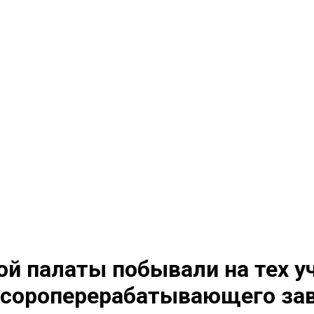
 палаты побывали на тех уч
усороперерабатывающего за