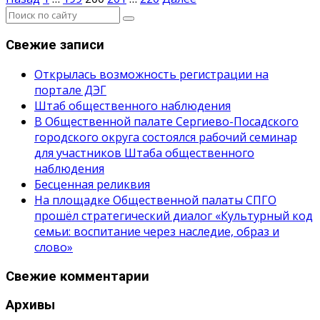
Пагинация
записей
Свежие записи
Открылась возможность регистрации на
портале ДЭГ
Штаб общественного наблюдения
В Общественной палате Сергиево-Посадского
городского округа состоялся рабочий семинар
для участников Штаба общественного
наблюдения
Бесценная реликвия
На площадке Общественной палаты СПГО
прошёл стратегический диалог «Культурный код
семьи: воспитание через наследие, образ и
слово»
Свежие комментарии
Архивы