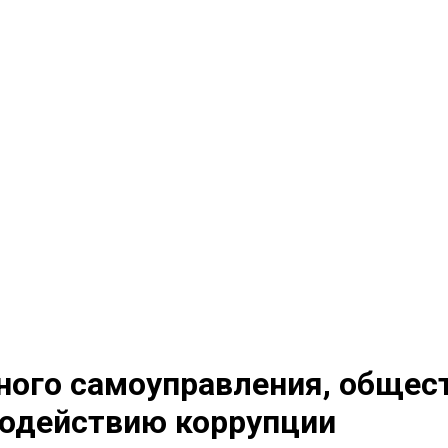
ного самоуправления, общес
водействию коррупции