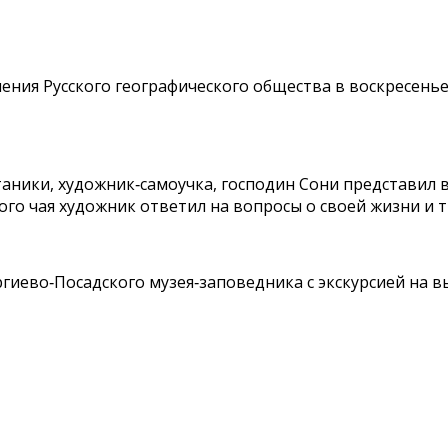
ния Русского географического общества в воскресенье,
таники, художник‑самоучка, господин Сони представил в
о чая художник ответил на вопросы о своей жизни и т
иево‑Посадского музея‑заповедника с экскурсией на вы