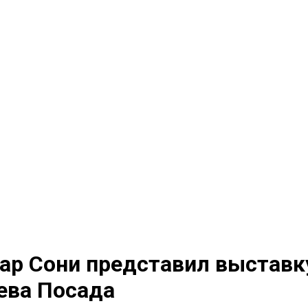
ар Сони представил выставку
ева Посада