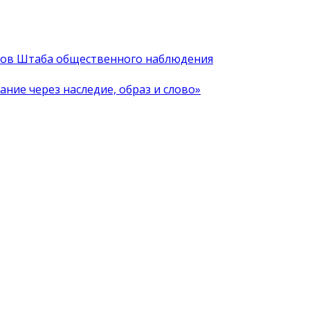
иков Штаба общественного наблюдения
ние через наследие, образ и слово»