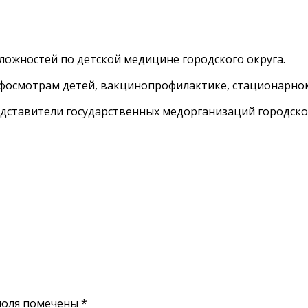
ожностей по детской медицине городского округа.
рофосмотрам детей, вакцинопрофилактике, стационарн
едставители государственных медорганизаций городског
поля помечены
*