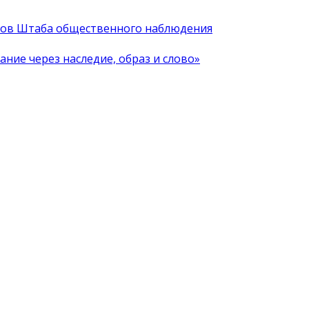
иков Штаба общественного наблюдения
ние через наследие, образ и слово»