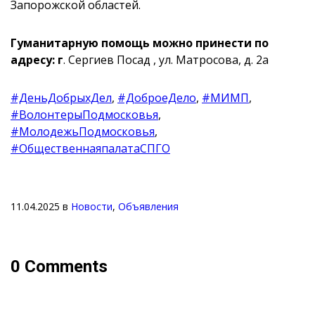
Запорожской областей.
Гуманитарную помощь можно принести по
адресу: г
. Сергиев Посад , ул. Матросова, д. 2а
#ДеньДобрыхДел
,
#ДоброеДело
,
#МИМП
,
#ВолонтерыПодмосковья
,
#МолодежьПодмосковья
,
#ОбщественнаяпалатаСПГО
11.04.2025
в
Новости
,
Объявления
0 Comments