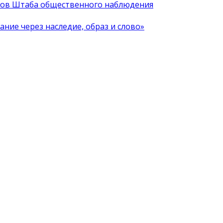
иков Штаба общественного наблюдения
ние через наследие, образ и слово»