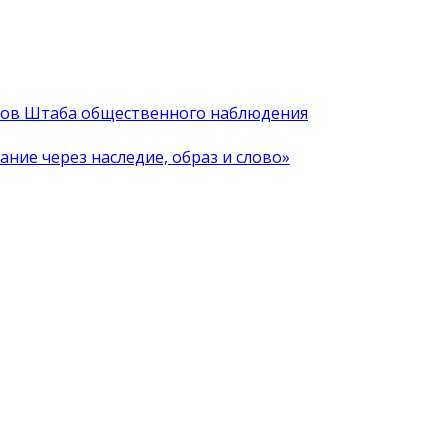
иков Штаба общественного наблюдения
ние через наследие, образ и слово»