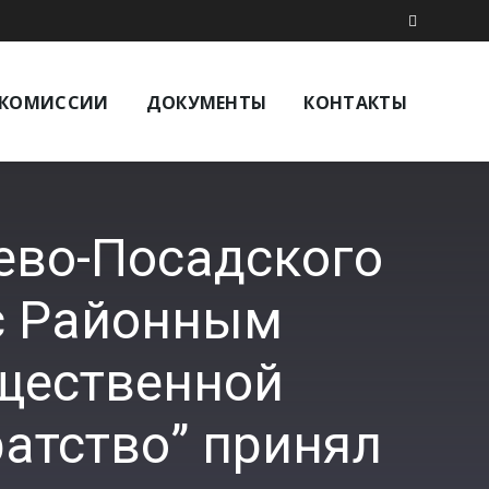
КОМИССИИ
ДОКУМЕНТЫ
КОНТАКТЫ
ево-Посадского
 с Районным
щественной
ратство” принял