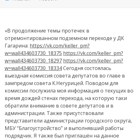
«В продолжение темы протечек в
отремонтированном подземном переходе у ДК
Гагарина:
https://vk.com/keller_pm?
w=wall434603730_18375
https://vk.com/keller_pm?
w=wall434603730_18297
https://vk.com/keller_pm?
w=wall434603730_18334
Сегодня состоялась
выездная комиссия совета депутатов во главе в
зампредом совета К.Негурицей. Поводом для
комиссии послужила моя информация о текущих во
время дождей стенах перехода, на которую таки
обратили внимание в совете депутатов и в
администрации. Также присутствовали
представители администрации городского округа,
МБУ “Благоустройство” и выполнявший работы
подрядчик. Я также был приглашён на данное