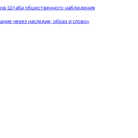
иков Штаба общественного наблюдения
ние через наследие, образ и слово»