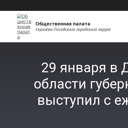
Общественная палата
Сергиево-Посадского городского округа
29 января в
области губер
выступил с е