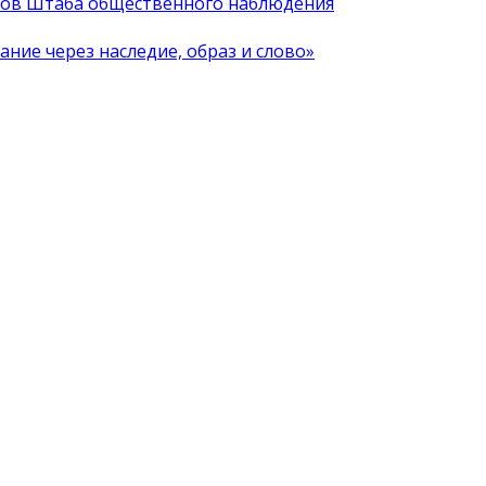
иков Штаба общественного наблюдения
ние через наследие, образ и слово»