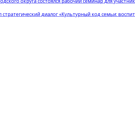
одского округа состоялся рабочий семинар для участн
тратегический диалог «Культурный код семьи: воспита